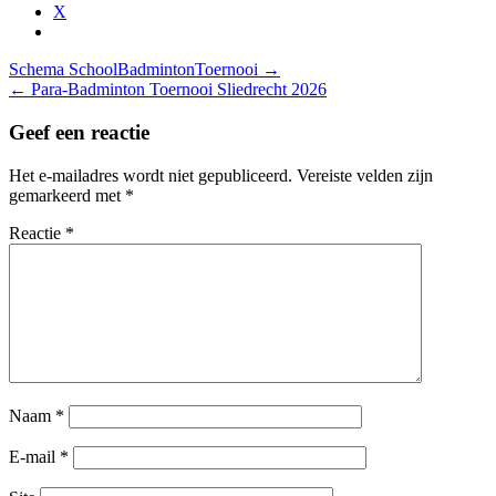
X
Bericht
Schema SchoolBadmintonToernooi
→
navigatie
←
Para-Badminton Toernooi Sliedrecht 2026
Geef een reactie
Het e-mailadres wordt niet gepubliceerd.
Vereiste velden zijn
gemarkeerd met
*
Reactie
*
Naam
*
E-mail
*