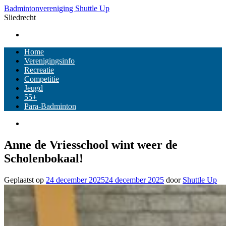
Ga
Badmintonvereniging Shuttle Up
naar
Sliedrecht
de
inhoud
Home
Verenigingsinfo
Recreatie
Competitie
Jeugd
55+
Para-Badminton
Anne de Vriesschool wint weer de
Scholenbokaal!
Geplaatst op
24 december 2025
24 december 2025
door
Shuttle Up