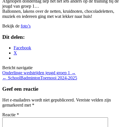
Afgelopen donderdag liep het net iets anders op de training bij de
jeugd van groep 1…
Ballonnen, lakens over de netten, kruidnoten, chocoladeletters,
muziek en iedereen ging met wat lekker naar huis!
Bekijk de
foto’s
Dit delen:
Facebook
X
Bericht navigatie
Onderlinge wedstrijden jeugd groep 1
→
←
SchoolBadmintonToernooi 2024-2025
Geef een reactie
Het e-mailadres wordt niet gepubliceerd.
Vereiste velden zijn
gemarkeerd met
*
Reactie
*