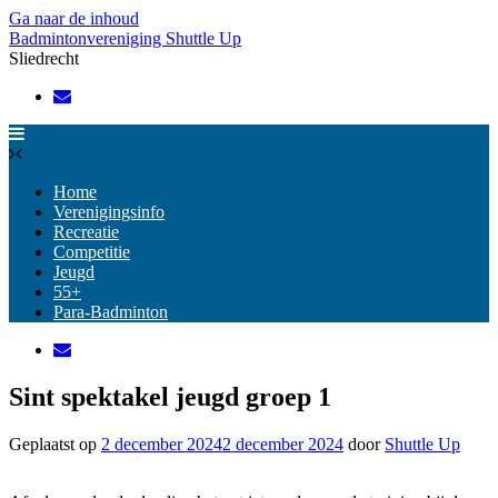
Ga naar de inhoud
Badmintonvereniging Shuttle Up
Sliedrecht
Home
Verenigingsinfo
Recreatie
Competitie
Jeugd
55+
Para-Badminton
Sint spektakel jeugd groep 1
Geplaatst op
2 december 2024
2 december 2024
door
Shuttle Up