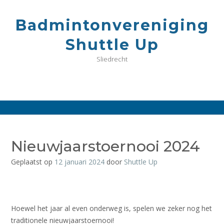
G
a
Badmintonvereniging
n
a
Shuttle Up
a
r
Sliedrecht
d
e
i
n
h
o
u
d
Nieuwjaarstoernooi 2024
Geplaatst op
12 januari 2024
door
Shuttle Up
Hoewel het jaar al even onderweg is, spelen we zeker nog het
traditionele nieuwjaarstoernooi!