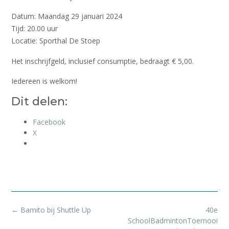
Datum: Maandag 29 januari 2024
Tijd: 20.00 uur
Locatie: Sporthal De Stoep
Het inschrijfgeld, inclusief consumptie, bedraagt € 5,00.
Iedereen is welkom!
Dit delen:
Facebook
X
Bericht
←
Bamito bij Shuttle Up
40e
navigatie
SchoolBadmintonToernooi