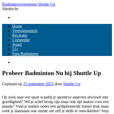
Ga
Badmintonvereniging Shuttle Up
naar
Sliedrecht
de
inhoud
Home
Verenigingsinfo
Recreatie
Competitie
Jeugd
55+
Para-Badminton
Probeer Badminton Nu bij Shuttle Up
Geplaatst op
25 september 2023
door
Shuttle Up
Op zoek naar een sport waarbij je sportieve aspecten afwisselt met
gezelligheid? Wil je actief bezig zijn maar ook tijd maken voor een
praatje? Vind je trainen onder een gediplomeerde trainer leuk maar
zoek je daarnaast ook ruimte om zelf je skills te ontwikkelen? Stop