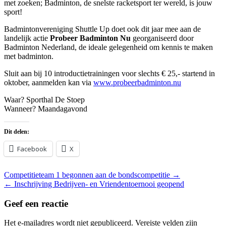
met zoeken; Badminton, de snelste racketsport ter wereld, is jouw
sport!
Badmintonvereniging Shuttle Up doet ook dit jaar mee aan de
landelijk actie
Probeer Badminton Nu
georganiseerd door
Badminton Nederland, de ideale gelegenheid om kennis te maken
met badminton.
Sluit aan bij 10 introductietrainingen voor slechts € 25,- startend in
oktober, aanmelden kan via
www.probeerbadminton.nu
Waar? Sporthal De Stoep
Wanneer? Maandagavond
Dit delen:
Facebook
X
Bericht
Competitieteam 1 begonnen aan de bondscompetitie
→
navigatie
←
Inschrijving Bedrijven- en Vriendentoernooi geopend
Geef een reactie
Het e-mailadres wordt niet gepubliceerd.
Vereiste velden zijn