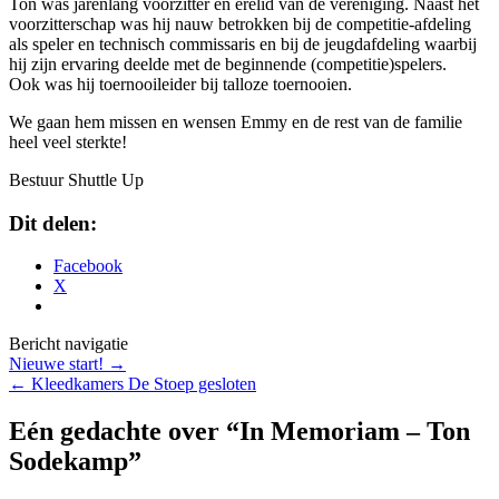
Ton was jarenlang voorzitter en erelid van de vereniging. Naast het
voorzitterschap was hij nauw betrokken bij de competitie-afdeling
als speler en technisch commissaris en bij de jeugdafdeling waarbij
hij zijn ervaring deelde met de beginnende (competitie)spelers.
Ook was hij toernooileider bij talloze toernooien.
We gaan hem missen en wensen Emmy en de rest van de familie
heel veel sterkte!
Bestuur Shuttle Up
Dit delen:
Facebook
X
Bericht navigatie
Nieuwe start!
→
←
Kleedkamers De Stoep gesloten
Eén gedachte over “
In Memoriam – Ton
Sodekamp
”