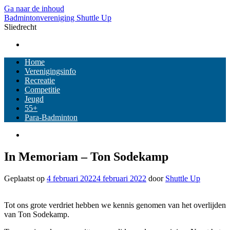
Ga naar de inhoud
Badmintonvereniging Shuttle Up
Sliedrecht
Home
Verenigingsinfo
Recreatie
Competitie
Jeugd
55+
Para-Badminton
In Memoriam – Ton Sodekamp
Geplaatst op
4 februari 2022
4 februari 2022
door
Shuttle Up
Tot ons grote verdriet hebben we kennis genomen van het overlijden
van Ton Sodekamp.