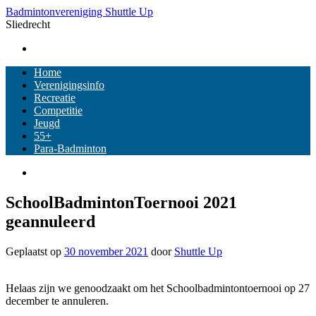
Ga
Badmintonvereniging Shuttle Up
naar
Sliedrecht
de
inhoud
Home
Verenigingsinfo
Recreatie
Competitie
Jeugd
55+
Para-Badminton
SchoolBadmintonToernooi 2021
geannuleerd
Geplaatst op
30 november 2021
door
Shuttle Up
Helaas zijn we genoodzaakt om het Schoolbadmintontoernooi op 27
december te annuleren.