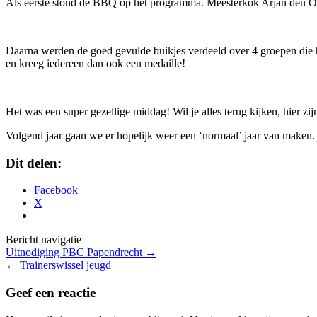
Als eerste stond de BBQ op het programma. Meesterkok Arjan den Ott
Daarna werden de goed gevulde buikjes verdeeld over 4 groepen die het
en kreeg iedereen dan ook een medaille!
Het was een super gezellige middag! Wil je alles terug kijken, hier zi
Volgend jaar gaan we er hopelijk weer een ‘normaal’ jaar van maken. 
Dit delen:
Facebook
X
Bericht navigatie
Uitnodiging PBC Papendrecht
→
←
Trainerswissel jeugd
Geef een reactie