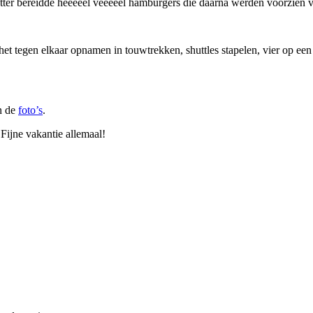
er bereidde heeeeel veeeeel hamburgers die daarna werden voorzien va
 tegen elkaar opnamen in touwtrekken, shuttles stapelen, vier op een r
jn de
foto’s
.
Fijne vakantie allemaal!