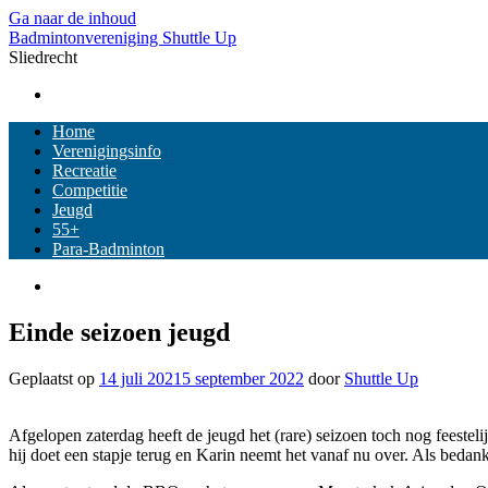
Ga naar de inhoud
Badmintonvereniging Shuttle Up
Sliedrecht
Home
Verenigingsinfo
Recreatie
Competitie
Jeugd
55+
Para-Badminton
Einde seizoen jeugd
Geplaatst op
14 juli 2021
5 september 2022
door
Shuttle Up
Afgelopen zaterdag heeft de jeugd het (rare) seizoen toch nog feesteli
hij doet een stapje terug en Karin neemt het vanaf nu over. Als bedan