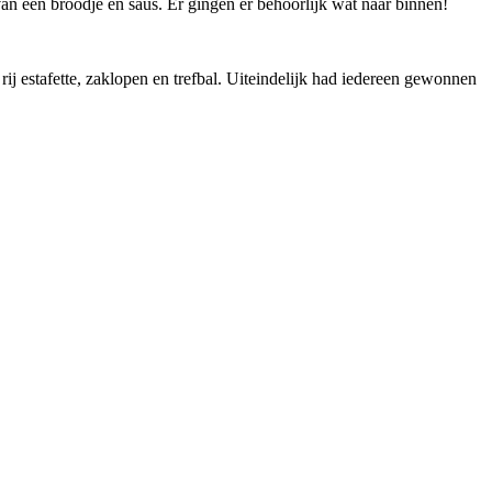
n een broodje en saus. Er gingen er behoorlijk wat naar binnen!
ij estafette, zaklopen en trefbal. Uiteindelijk had iedereen gewonnen