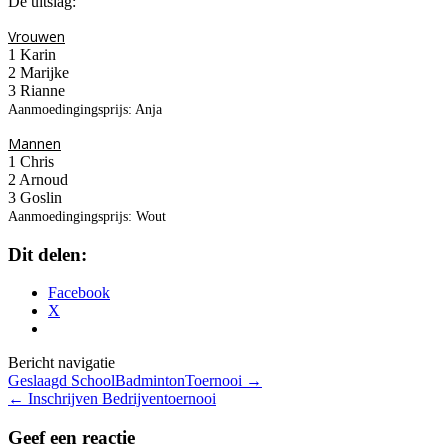
De uitslag:
Vrouwen
1 Karin
2 Marijke
3 Rianne
Aanmoedingingsprijs: Anja
Mannen
1 Chris
2 Arnoud
3 Goslin
Aanmoedingingsprijs: Wout
Dit delen:
Facebook
X
Bericht navigatie
Geslaagd SchoolBadmintonToernooi
→
←
Inschrijven Bedrijventoernooi
Geef een reactie