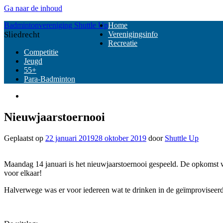
Ga naar de inhoud
Badmintonvereniging Shuttle Up
Home
Sliedrecht
Verenigingsinfo
Recreatie
Competitie
Jeugd
55+
Para-Badminton
Nieuwjaarstoernooi
Geplaatst op
22 januari 2019
28 oktober 2019
door
Shuttle Up
Maandag 14 januari is het nieuwjaarstoernooi gespeeld. De opkomst w
voor elkaar!
Halverwege was er voor iedereen wat te drinken in de geïmproviseerd