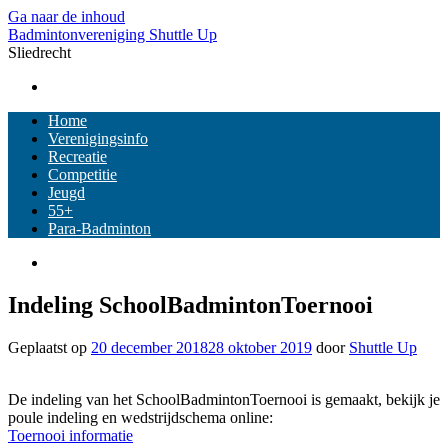
Ga naar de inhoud
Badmintonvereniging Shuttle Up
Sliedrecht
Home
Verenigingsinfo
Recreatie
Competitie
Jeugd
55+
Para-Badminton
Indeling SchoolBadmintonToernooi
Geplaatst op
20 december 2018
28 oktober 2019
door
Shuttle Up
De indeling van het SchoolBadmintonToernooi is gemaakt, bekijk je
poule indeling en wedstrijdschema online:
Toernooi informatie